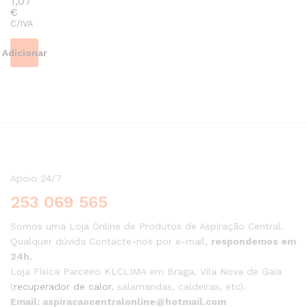
1,07
€
C/IVA
Adicionar
Apoio 24/7
253 069 565
Somos uma Loja Online de Produtos de Aspiração Central.
Qualquer dúvida Contacte-nos por e-mail,
respondemos em
24h.
Loja Física Parceiro KLCLIMA em Braga, Vila Nova de Gaia
(
recuperador de calor
, salamandas, caldeiras, etc).
Email: aspiracaocentralonline@hotmail.com