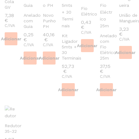
Cola
GV
Fio
Elétrico
7,38
Anelado
Novo
União de
€
com
Punho
Mangueir
0,43
C/IVA
Guia
PH
€
3,23
C/IVA
€
0,25
40,16
Kit
Anelado
Adicionar
€
€
C/IVA
Ligador
com
C/IVA
C/IVA
Adicionar
5mts +
Fio
30
Elétrico
Adicionar
Adicionar
Adicionar
Terminais
25m
52,73
37,15
€
€
C/IVA
C/IVA
Adicionar
Adicionar
Redutor
35-32