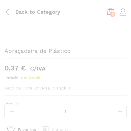
Back to
Category
0
Abraçadeira de Plástico
0,37
€
C/IVA
Estado:
Em stock
Saco de Fibra Universal N Pack 3
Quantity:
Abraçadeira
de
Plástico
quantity1
Comparar
Favoritos