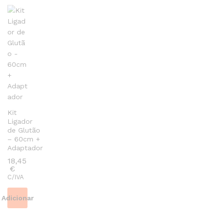
Kit
Ligador
de Glutão
– 60cm +
Adaptador
18,45
€
C/IVA
Adicionar