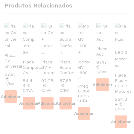
Produtos Relacionados
Placa
Aut
Placa
GV
97,17
Placa
Placa
Placa
Motor
Universal
€
Completa
GV +
Supra
GV
C/IVA
GV
Lateral
Confort
1600
57,81
Placa
P
€
84,4
92,25
67,65
Plus +
C/IVA
Adicionar
4
€
€
€
Preç
LED 2
o por
C/IVA
C/IVA
C/IVA
Motores
cons
Adicionar
264,2
ulta
Adicionar
Adicionar
Adicionar
4
€
C/IVA
Adicionar
Adicionar