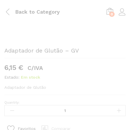
Back to
Category
0
Adaptador de Glutão – GV
6,15
€
C/IVA
Estado:
Em stock
Adaptador de Glutão
Quantity:
Adaptador
de
Glutão
-
Comparar
Favoritos
GV