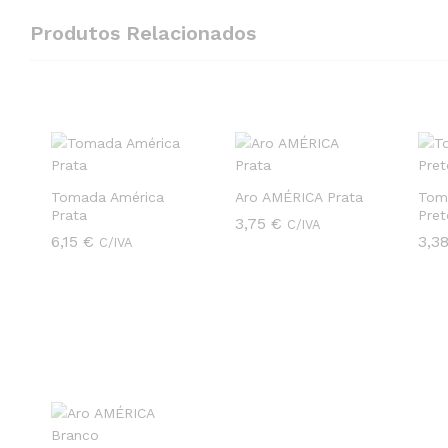
Produtos Relacionados
Tomada América
Aro AMÉRICA Prata
Tom
Prata
Pre
3,75
3,75
€
€
C/IVA
6,15
6,15
€
€
3,3
3,3
C/IVA