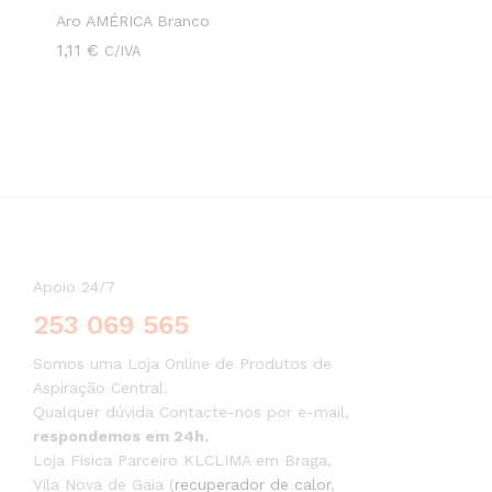
Aro AMÉRICA Branco
1,11
1,11
€
€
C/IVA
Apoio 24/7
253 069 565
Somos uma Loja Online de Produtos de
Aspiração Central.
Qualquer dúvida Contacte-nos por e-mail,
respondemos em 24h.
Loja Física Parceiro KLCLIMA em Braga,
Vila Nova de Gaia (
recuperador de calor
,