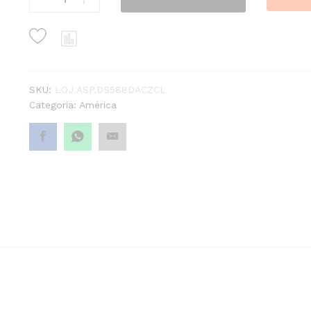
Cinzento
Claro
quantity1
SKU:
LOJ.ASP.DS588DACZCL
Categoria:
América