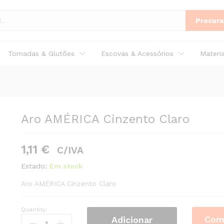
Procura
Tomadas & Glutões
Escovas & Acessórios
Materi
Aro AMÉRICA Cinzento Claro
1,11
€
C/IVA
Estado:
Em stock
Aro AMÉRICA Cinzento Claro
Quantity:
Aro
Com
Adicionar
AMÉRICA