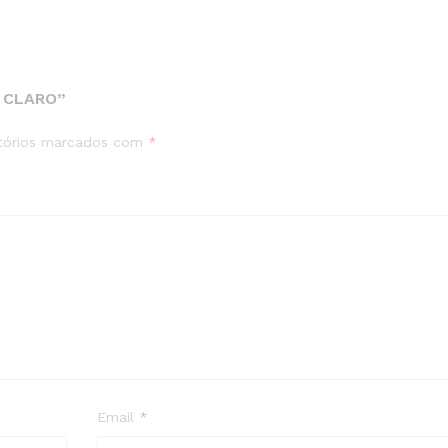
 CLARO”
tórios marcados com
*
Email
*