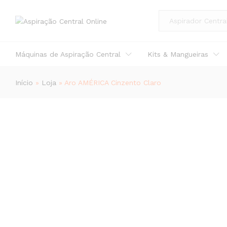
Aro AMÉRICA Cinzento Claro
All
Descrição
Avaliações (0)
Máquinas de Aspiração Central
Kits & Mangueiras
Início
»
Loja
»
Aro AMÉRICA Cinzento Claro