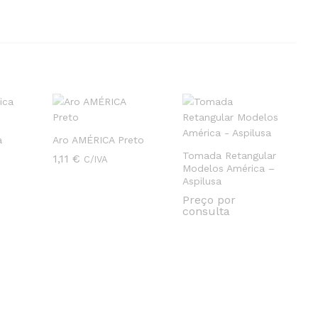
a
Aro AMÉRICA Preto
Tomada Retangular
1,11
1,11
€
€
C/IVA
Modelos América –
Aspilusa
Preço por
consulta