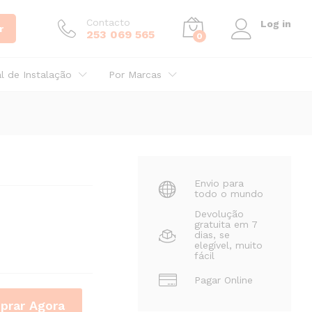
1,11
€
Adicionar
C/IVA
Contacto
Log in
r
253 069 565
0
al de Instalação
Por Marcas
Envio para
todo o mundo
Devolução
gratuita em 7
dias, se
elegível, muito
fácil
Pagar Online
prar Agora