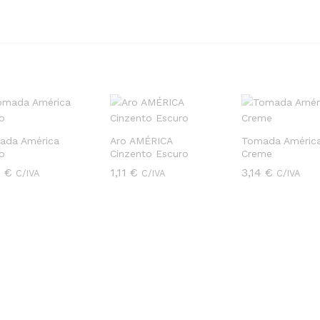
ada América
Aro AMÉRICA
Tomada Améric
to
Cinzento Escuro
Creme
8
8
€
€
1,11
1,11
€
€
3,14
3,14
€
€
C/IVA
C/IVA
C/IVA