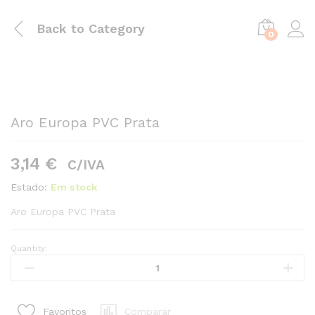
Back to
Category
0
Aro Europa PVC Prata
3,14
€
C/IVA
Estado:
Em stock
Aro Europa PVC Prata
Quantity:
Aro
Europa
PVC
Prata
Comparar
Favoritos
quantity1