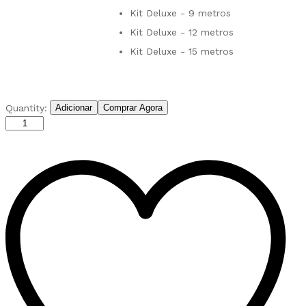
Kit Deluxe - 9 metros
Kit Deluxe - 12 metros
Kit Deluxe - 15 metros
Aspirador
Quantity:
Adicionar
Comprar Agora
Central
Vacplus
STD-
DS
Aspilusa
quantity1