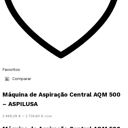
page
Favoritos
Comparar
Máquina de Aspiração Central AQM 500
– ASPILUSA
Preço
2 488,29
€
–
2 724,93
€
C/IVA
range:
2