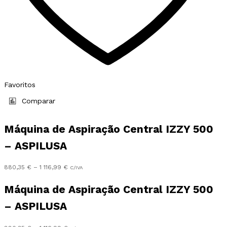
Favoritos
Comparar
Máquina de Aspiração Central IZZY 500
– ASPILUSA
Preço
880,35
€
–
1 116,99
€
C/IVA
range:
880,35 €
Máquina de Aspiração Central IZZY 500
through
– ASPILUSA
1
116,99 €