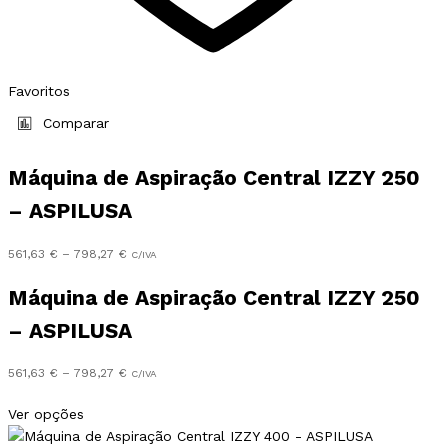
Favoritos
Comparar
Máquina de Aspiração Central IZZY 250
– ASPILUSA
Preço
561,63
€
–
798,27
€
C/IVA
range:
561,63 €
Máquina de Aspiração Central IZZY 250
through
– ASPILUSA
798,27 €
Preço
561,63
€
–
798,27
€
C/IVA
range:
This
561,63 €
Ver opções
product
through
has