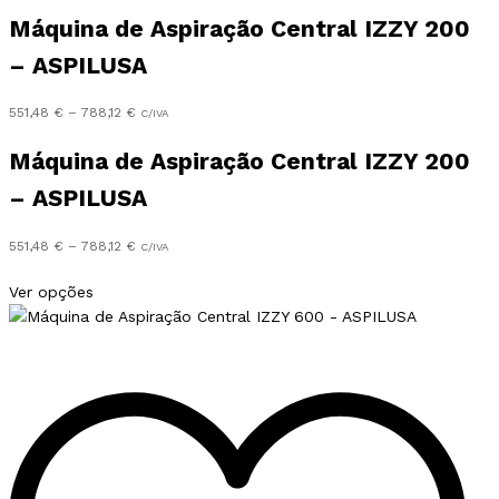
Máquina de Aspiração Central IZZY 200
– ASPILUSA
Preço
551,48
€
–
788,12
€
C/IVA
range:
551,48 €
Máquina de Aspiração Central IZZY 200
through
– ASPILUSA
788,12 €
Preço
551,48
€
–
788,12
€
C/IVA
range:
This
551,48 €
Ver opções
product
through
has
788,12 €
multiple
variants.
The
options
may
be
chosen