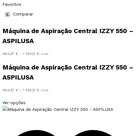
Favoritos
Comparar
Máquina de Aspiração Central IZZY 550 –
ASPILUSA
Preço
963,47
€
–
1 199,13
€
C/IVA
range:
963,47 €
Máquina de Aspiração Central IZZY 550 –
through
ASPILUSA
1
199,13 €
Preço
963,47
€
–
1 199,13
€
C/IVA
range:
This
963,47 €
Ver opções
product
through
has
1
multiple
199,13 €
variants.
The