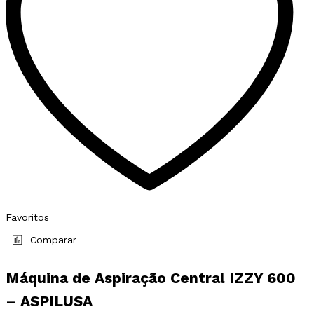
on
the
product
page
Favoritos
Comparar
Máquina de Aspiração Central IZZY 600
– ASPILUSA