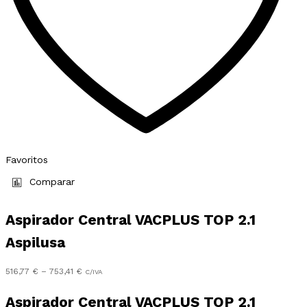
page
Favoritos
Comparar
Aspirador Central VACPLUS TOP 2.1
Aspilusa
Preço
516,77
€
–
753,41
€
C/IVA
range:
516,77 €
Aspirador Central VACPLUS TOP 2.1