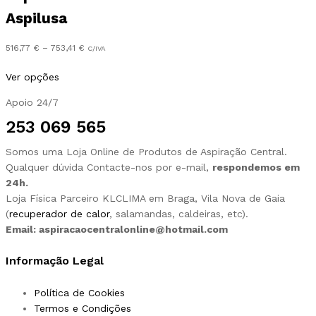
through
Aspilusa
753,41 €
Preço
516,77
€
–
753,41
€
C/IVA
range:
This
516,77 €
Ver opções
product
through
has
753,41 €
Apoio 24/7
multiple
253 069 565
variants.
The
Somos uma Loja Online de Produtos de Aspiração Central.
options
Qualquer dúvida Contacte-nos por e-mail,
respondemos em
may
24h.
be
Loja Física Parceiro KLCLIMA em Braga, Vila Nova de Gaia
chosen
(
recuperador de calor
, salamandas, caldeiras, etc).
on
Email: aspiracaocentralonline@hotmail.com
the
product
Informação Legal
page
Política de Cookies
Termos e Condições