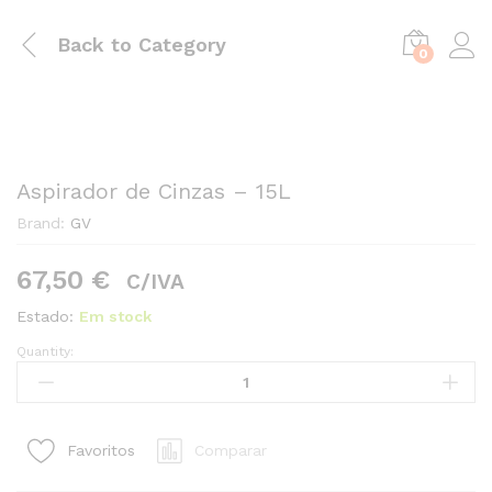
Back to
Category
0
Aspirador de Cinzas – 15L
Brand:
GV
67,50
€
C/IVA
Estado:
Em stock
Quantity:
Aspirador
de
Cinzas
-
Comparar
Favoritos
15L
quantity1