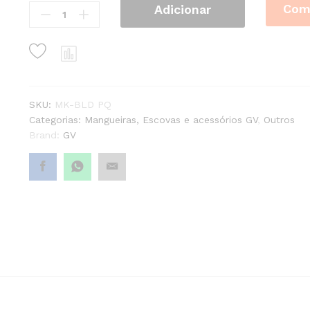
Com
Adicionar
Júnior
quantity1
SKU:
MK-BLD PQ
Categorias:
Mangueiras, Escovas e acessórios GV
,
Outros
Brand:
GV