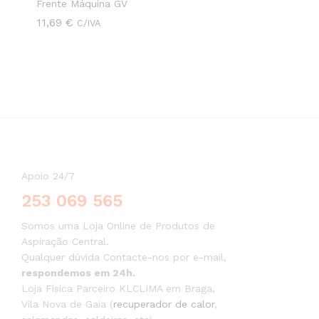
Frente Máquina GV
11,69
11,69
€
€
C/IVA
Apoio 24/7
253 069 565
Somos uma Loja Online de Produtos de
Aspiração Central.
Qualquer dúvida Contacte-nos por e-mail,
respondemos em 24h.
Loja Física Parceiro KLCLIMA em Braga,
Vila Nova de Gaia (
recuperador de calor
,