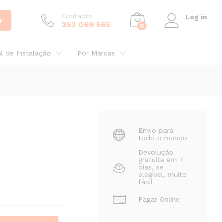
27,27
€
Adicionar
C/IVA
Contacto
Log in
r
253 069 565
0
al de Instalação
Por Marcas
Envio para
todo o mundo
Devolução
gratuita em 7
dias, se
elegível, muito
fácil
Pagar Online