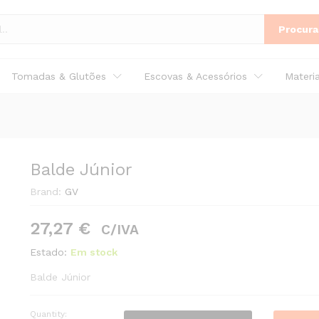
Procura
Tomadas & Glutões
Escovas & Acessórios
Materi
Balde Júnior
Brand:
GV
27,27
€
C/IVA
Estado:
Em stock
Balde Júnior
Quantity:
Balde