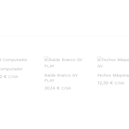
 Computador
Balde Branco GV
Fechos Máquina
92
92
€
€
C/IVA
PLAY
12,30
12,30
€
€
C/IVA
30,14
30,14
€
€
C/IVA