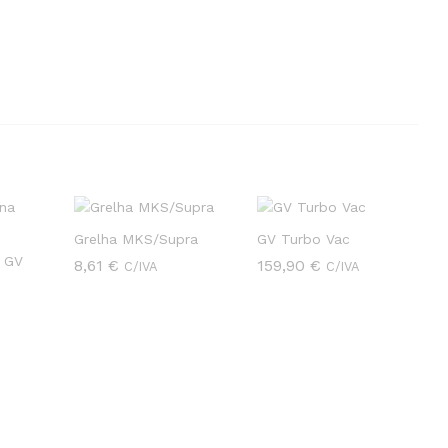
Grelha MKS/Supra
GV Turbo Vac
 GV
8,61
8,61
€
€
159,90
159,90
€
€
C/IVA
C/IVA