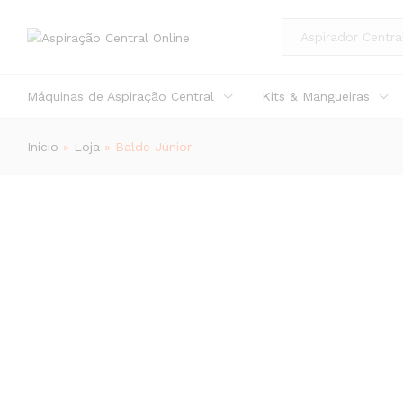
Descrição
Avaliações (0)
All
Máquinas de Aspiração Central
Kits & Mangueiras
Início
»
Loja
»
Balde Júnior