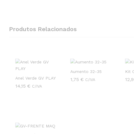
Produtos Relacionados
Aumento 32-35
Kit
Anel Verde GV PLAY
1,75
1,75
€
€
12,
12,
C/IVA
14,15
14,15
€
€
C/IVA