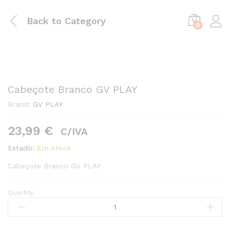
Back to
Category
0
Cabeçote Branco GV PLAY
Brand:
GV PLAY
23,99
€
C/IVA
Estado:
Em stock
Cabeçote Branco GV PLAY
Quantity:
Cabeçote
Branco
GV
PLAY