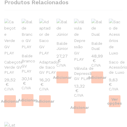
Produtos Relacionados
Balde
Balde
Júnior
Dual
27,27
48,99
Balde
€
€
Branco
Cabeçote
Adaptador
Saco de
C/IVA
C/IVA
GV
Verde GV
de Saco
Acessóri
Válvula de
PLAY
PLAY
GV PLAY
de Luxo
Depressão
Adicionar
Adicionar
30,14
GV PLAY
29,52
16,20
9,63
€
€
€
€
13,32
C/IVA
C/IVA
C/IVA
C/IVA
€
C/IVA
Ver
Adicionar
Adicionar
Adicionar
opções
Adicionar
This
product
has