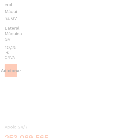
multiple
variants.
The
options
Lateral
may
Máquina
be
GV
chosen
10,25
on
€
the
C/IVA
product
page
Adicionar
Apoio 24/7
253 069 565