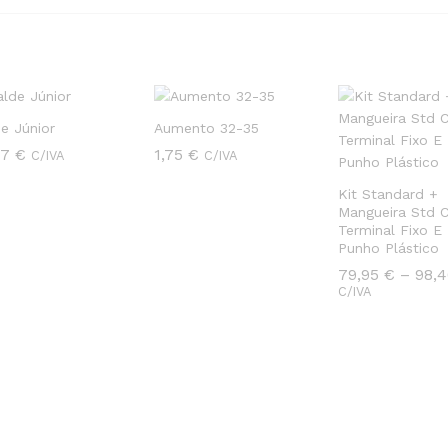
e Júnior
Aumento 32-35
27
27
€
€
1,75
1,75
€
€
C/IVA
C/IVA
Kit Standard +
Mangueira Std 
Terminal Fixo E
Punho Plástico
79,95
79,95
€
€
–
98,
98,
C/IVA