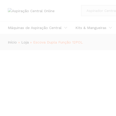
Escova Dupla Função 12POL
All
Descrição
Avaliações (0)
Máquinas de Aspiração Central
Kits & Mangueiras
Início
»
Loja
»
Escova Dupla Função 12POL