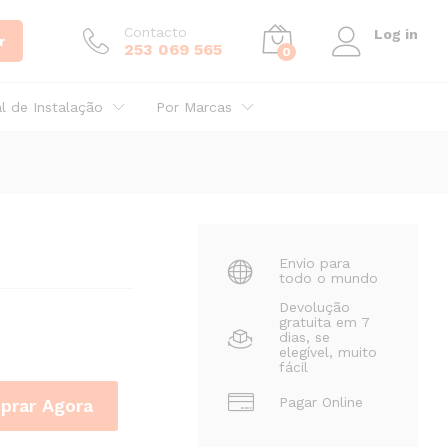
Preço por consulta
Adicionar
Contacto
Log in
r
253 069 565
0
al de Instalação
Por Marcas
Envio para
todo o mundo
Devolução
gratuita em 7
dias, se
elegível, muito
fácil
Pagar Online
prar Agora