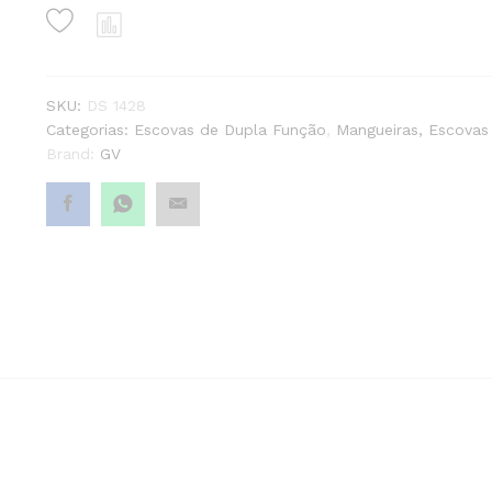
12POL
quantity1
SKU:
DS 1428
Categorias:
Escovas de Dupla Função
,
Mangueiras, Escovas
Brand:
GV