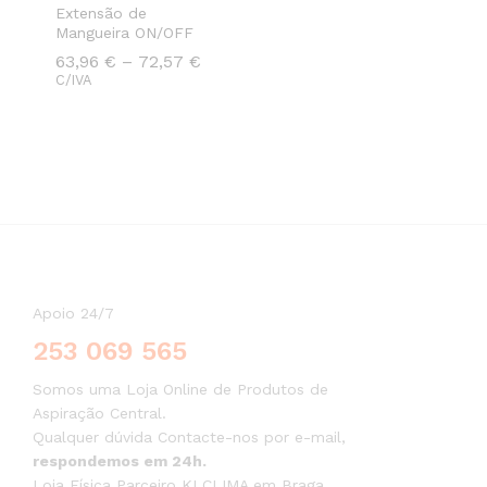
Extensão de
Mangueira ON/OFF
Preço
63,96
63,96
€
€
–
72,57
72,57
€
€
range:
C/IVA
63,96 €
through
72,57 €
Apoio 24/7
253 069 565
Somos uma Loja Online de Produtos de
Aspiração Central.
Qualquer dúvida Contacte-nos por e-mail,
respondemos em 24h.
Loja Física Parceiro KLCLIMA em Braga,