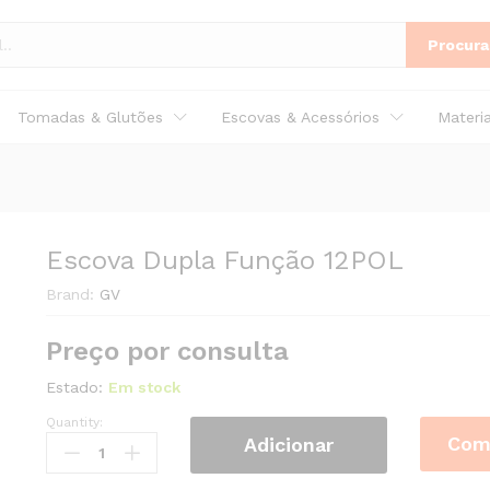
Procura
Tomadas & Glutões
Escovas & Acessórios
Materi
Escova Dupla Função 12POL
Brand:
GV
Preço por consulta
Estado:
Em stock
Quantity:
Escova
Com
Adicionar
Dupla
Função