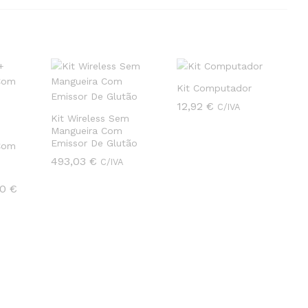
Kit Computador
12,92
12,92
€
€
C/IVA
Kit Wireless Sem
Mangueira Com
Emissor De Glutão
Com
493,03
493,03
€
€
C/IVA
Preço
40
40
€
€
range:
79,95 €
through
98,40 €