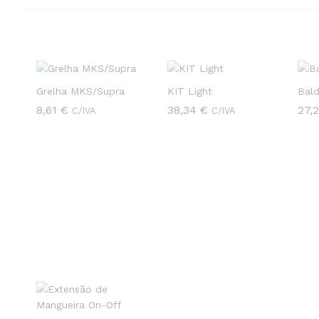
Grelha MKS/Supra
KIT Light
Bald
8,61
8,61
€
€
38,34
38,34
€
€
27,
27,
C/IVA
C/IVA