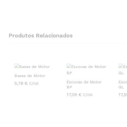
Produtos Relacionados
Bases de Motor
Escovas de Motor
Esc
5,78
5,78
€
€
C/IVA
BP
GL
17,59
17,59
€
€
17,
17,
C/IVA