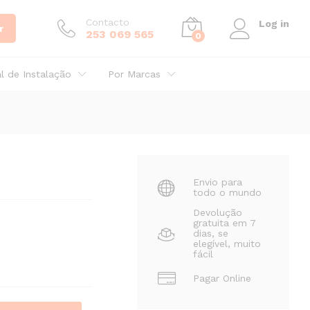
17,59
€
Adicionar
C/IVA
Contacto
Log in
r
253 069 565
0
al de Instalação
Por Marcas
Envio para
todo o mundo
Devolução
gratuita em 7
dias, se
elegível, muito
fácil
Pagar Online