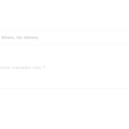
t: 141mm, Int: 60mm)
”
tórios marcados com
*