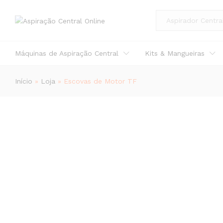
Escovas de Motor TF
All
Descrição
Especificação
Avaliações (0)
Máquinas de Aspiração Central
Kits & Mangueiras
Início
»
Loja
»
Escovas de Motor TF