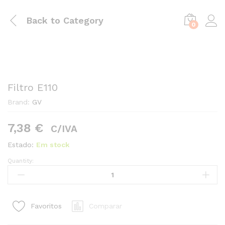
Back to
Category
0
Filtro E110
Brand:
GV
7,38
€
C/IVA
Estado:
Em stock
Quantity:
Filtro
E110
quantity1
Comparar
Favoritos