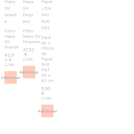
Filtro
Filtro
Hepa
Hepa GV
Pack
GV
Pequeno
de 3
Grande
Filtros
37,52
de
€
42,0
Papel
3
€
C/IVA
NUE
C/IVA
PB3
Adicionar
20 x
Adicionar
43 cm
5,90
€
C/IVA
Adicionar