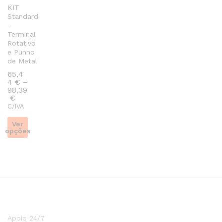
KIT
product
Standard
page
–
Terminal
Rotativo
e Punho
de Metal
65,4
4
€
–
98,39
Preço
€
range:
C/IVA
65,44 €
through
Ver
98,39 €
opções
This
product
has
multiple
variants.
The
options
Apoio 24/7
may