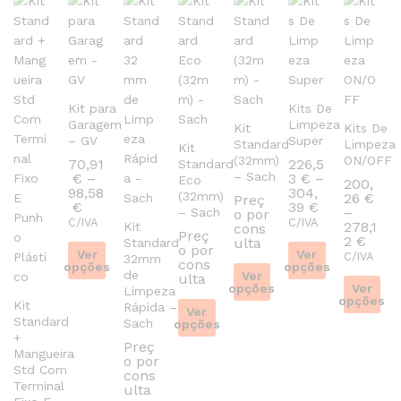
Kit para
Kits De
Garagem
Limpeza
Kit
Kits De
– GV
Super
Standard
Limpeza
Kit
(32mm)
ON/OFF
70,91
226,5
Standard
– Sach
€
–
3
€
–
Eco
200,
98,58
304,
(32mm)
26
€
Preç
Preço
Preço
€
39
€
–
– Sach
o por
range:
range:
C/IVA
C/IVA
278,1
Kit
cons
70,91 €
226,53 €
Preç
Preç
2
€
ulta
Standard
through
through
o por
range
Ver
Ver
C/IVA
32mm
98,58 €
304,39 €
cons
opções
opções
200,
de
Ver
ulta
thro
This
opções
This
Ver
Limpeza
278,1
opções
Kit
Rápida –
product
product
This
Ver
Standard
This
Sach
opções
has
has
product
+
product
Preç
This
multiple
multiple
has
Mangueira
o por
has
product
variants.
variants.
multiple
Std Com
cons
multiple
has
Terminal
The
The
ulta
variants.
variants.