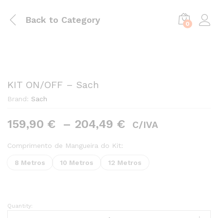
Back to
Category
0
KIT ON/OFF – Sach
Brand:
Sach
Preço
159,90
€
–
204,49
€
C/IVA
range:
159,90 €
Comprimento de Mangueira do Kit:
through
8 Metros
10 Metros
12 Metros
204,49 €
Quantity:
KIT