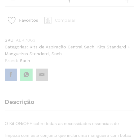
ON/OFF
-
Sach
Comparar
Favoritos
quantity1
SKU:
ALK7063
Categorias:
Kits de Aspiração Central Sach
,
Kits Standard +
Mangueiras Standard
,
Sach
Brand:
Sach
Descrição
O Kit ON/OFF cobre todas as necessidades essenciais de
limpeza com este conjunto que inclui uma mangueira com botão