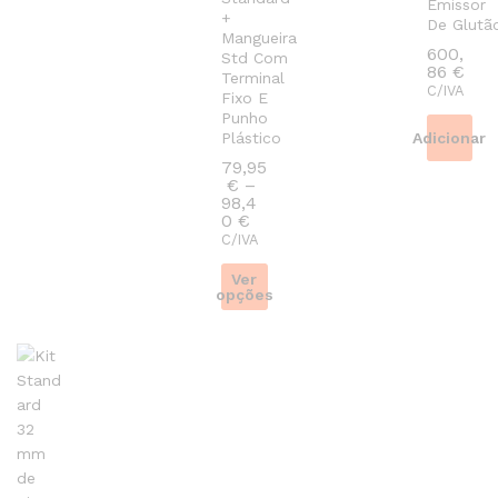
Emissor
+
De Glutã
Mangueira
600,
Std Com
86
€
Terminal
C/IVA
Fixo E
Punho
Plástico
Adicionar
79,95
€
–
98,4
Preço
0
€
range:
C/IVA
79,95 €
through
Ver
98,40 €
opções
This
product
has
multiple
variants.
The
options
may