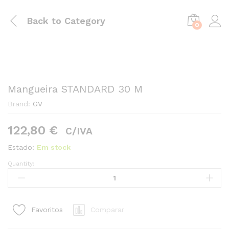
Back to
Category
0
Mangueira STANDARD 30 M
Brand:
GV
122,80
€
C/IVA
Estado:
Em stock
Quantity:
Mangueira
STANDARD
30
M
Comparar
Favoritos
quantity1