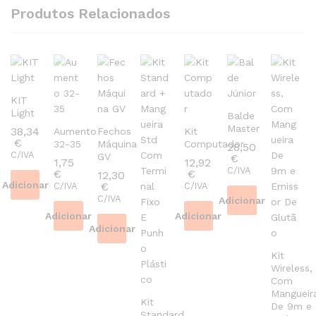
Produtos Relacionados
KIT
Light
Balde
Master
38,34
Aumento
Fechos
Kit
€
32-35
Máquina
Computador
28,50
C/IVA
GV
€
1,75
12,92
C/IVA
€
€
12,30
Adicionar
€
C/IVA
C/IVA
C/IVA
Adicionar
Adicionar
Adicionar
Adicionar
Kit
Wireless,
Com
Mangueir
Kit
De 9m e
Standard