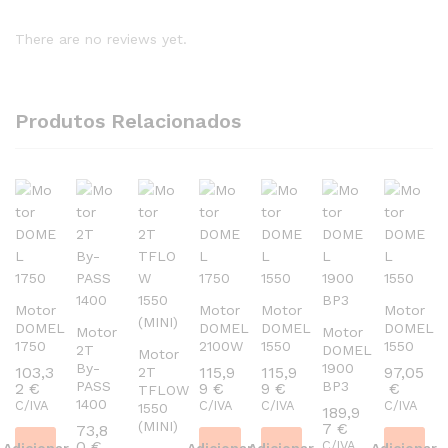
There are no reviews yet.
Produtos Relacionados
Motor
Motor
Motor
Motor
DOMEL
DOMEL
DOMEL
DOMEL
Motor
Motor
1750
2100W
1550
1550
2T
DOMEL
Motor
By-
1900
103,3
115,9
115,9
97,05
2T
PASS
BP3
2
€
9
€
9
€
€
TFLOW
1400
C/IVA
C/IVA
C/IVA
C/IVA
1550
189,9
(MINI)
7
€
73,8
0
€
C/IVA
Adicionar
Adicionar
Adicionar
Adicionar