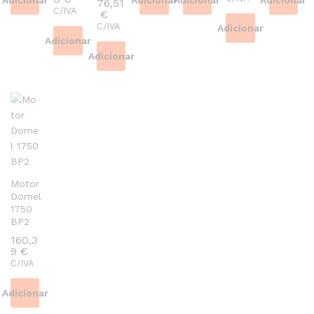
76,51
C/IVA
€
C/IVA
Adicionar
Adicionar
Adicionar
Motor
Domel
1750
BP2
160,3
9
€
C/IVA
Adicionar