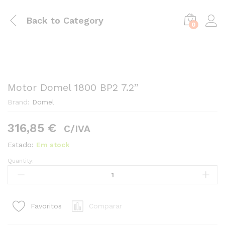
Back to
Category
0
Motor Domel 1800 BP2 7.2”
Brand:
Domel
316,85
€
C/IVA
Estado:
Em stock
Quantity:
Motor
Domel
1800
BP2
Comparar
Favoritos
7.2”
quantity1