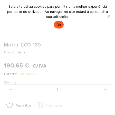
Este site utiliza cookies para permitir uma melhor experiência
Back to
Category
por parte do utilizador. Ao navegar no site estará a consentir a
0
sua utilização.
Ok
Motor ECO 160
Brand:
Sach
190,65
€
C/IVA
Estado:
Em stock
Quantity:
Motor
ECO
160
quantity1
Comparar
Favoritos