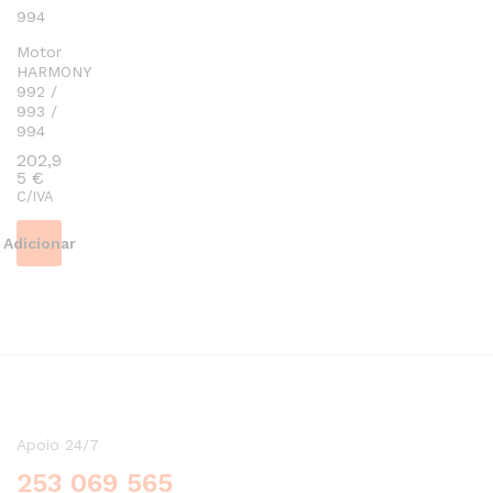
Motor
HARMONY
992 /
993 /
994
202,9
5
€
C/IVA
Adicionar
Apoio 24/7
253 069 565