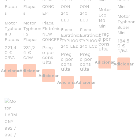
Motor
Eco
Motor
140 –
Typhoon
Motor
Motor
Placa
Mini
Super
Typhoon
Typhoon
Eletrónica
Placa
Placa
Mini
Preç
II 3
I 2
NEW
Eletrónica
Eletrónica
o por
Etapas
Etapas
CONCEPT
184,5
TYPHOON
TYPHOON
cons
0
€
240 LED
240 LCD
221,4
231,2
Preç
ulta
C/IVA
0
€
4
€
o por
Preç
Preç
cons
C/IVA
C/IVA
o por
o por
ulta
Adicionar
cons
cons
Adicionar
ulta
ulta
Adicionar
Adicionar
Adicionar
Adicionar
Adicionar