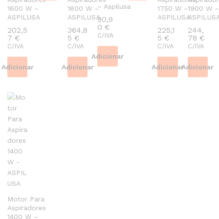
– Aspilusa
1600 W –
1800 W –
1750 W –
1900 W –
ASPILUSA
ASPILUSA
ASPILUSA
ASPILUS
90,9
0
€
202,5
364,8
225,1
244,
C/IVA
7
€
5
€
5
€
78
€
C/IVA
C/IVA
C/IVA
C/IVA
Adicionar
Adicionar
Adicionar
Adicionar
Adicionar
Motor Para
Aspiradores
1400 W –