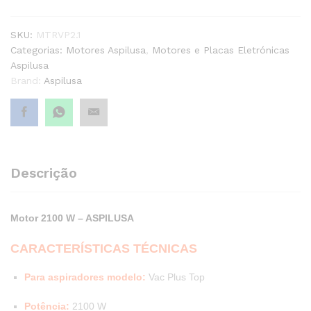
-
ASPILUSA
SKU:
MTRVP2.1
quantity1
Categorias:
Motores Aspilusa
,
Motores e Placas Eletrónicas
Aspilusa
Brand:
Aspilusa
Descrição
Motor
2100
W – ASPILUSA
CARACTERÍSTICAS TÉCNICAS
Para aspiradores modelo:
Vac Plus Top
Potência:
2100 W