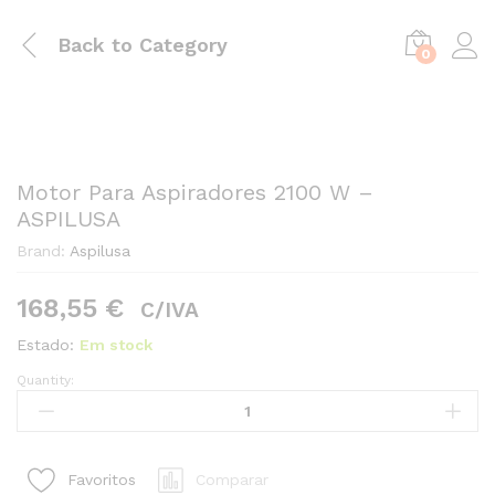
Back to
Category
0
Motor Para Aspiradores 2100 W –
ASPILUSA
Brand:
Aspilusa
168,55
€
C/IVA
Estado:
Em stock
Quantity:
Motor
Para
Aspiradores
2100
Comparar
Favoritos
W