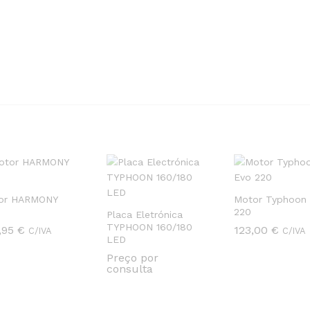
or HARMONY
Motor Typhoon
220
Placa Eletrónica
TYPHOON 160/180
,95
,95
€
€
123,00
123,00
€
€
C/IVA
C/IVA
LED
Preço por
consulta