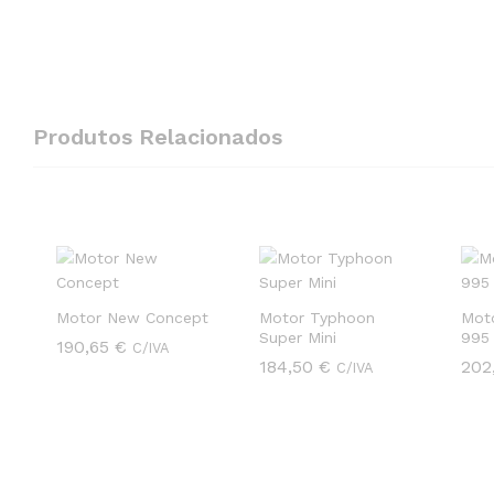
Produtos Relacionados
Motor New Concept
Motor Typhoon
Mot
Super Mini
995
190,65
190,65
€
€
C/IVA
184,50
184,50
€
€
202
202
C/IVA