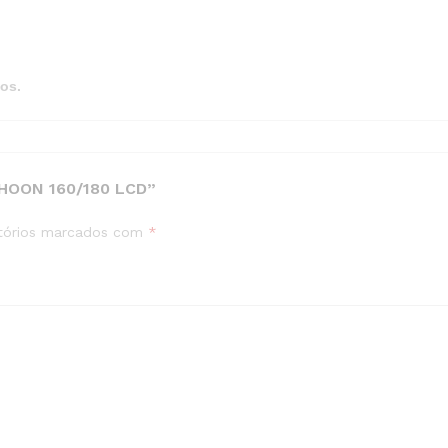
os.
HOON 160/180 LCD”
tórios marcados com
*