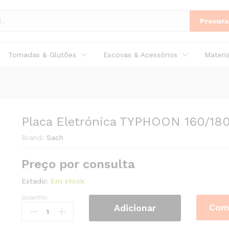
Procura
 LCD
Tomadas & Glutões
Escovas & Acessórios
Materi
Placa Eletrónica TYPHOON 160/18
Brand:
Sach
Preço por consulta
Estado:
Em stock
Quantity:
Placa
Com
Adicionar
Eletrónica
TYPHOON