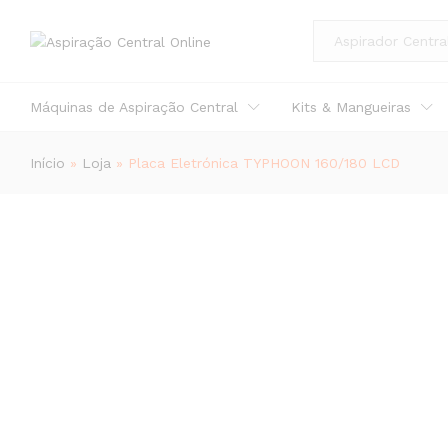
All
Placa Eletrónica TYPHOON 160/180
Descrição
Especificação
Avaliações (0)
Máquinas de Aspiração Central
Kits & Mangueiras
Início
»
Loja
»
Placa Eletrónica TYPHOON 160/180 LCD