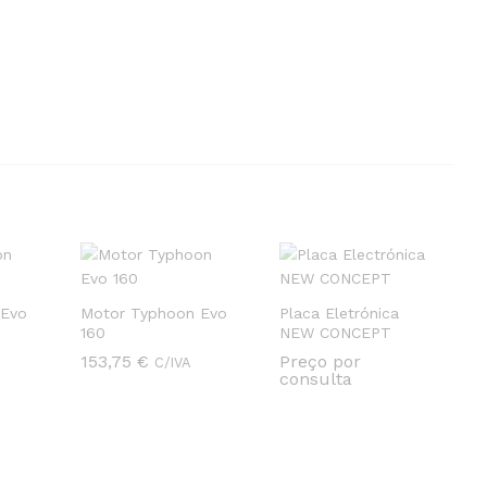
 Evo
Motor Typhoon Evo
Placa Eletrónica
160
NEW CONCEPT
153,75
153,75
€
€
Preço por
C/IVA
consulta