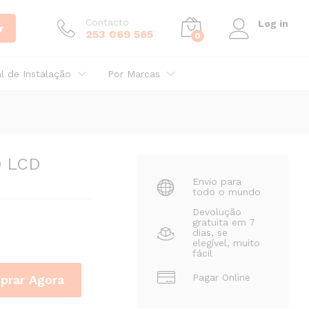
Preço por consulta
Adicionar
Contacto
Log in
r
253 069 565
0
al de Instalação
Por Marcas
0 LCD
Envio para
todo o mundo
Devolução
gratuita em 7
dias, se
elegível, muito
fácil
Pagar Online
prar Agora