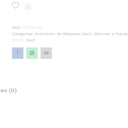
160/180
LCD
quantity1
SKU:
R10130-SC
Categorias:
Acessórios de Máquinas Sach
,
Motores e Placas
Brand:
Sach
ões (0)