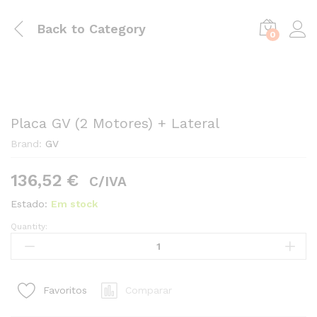
Back to
Category
0
Placa GV (2 Motores) + Lateral
Brand:
GV
136,52
€
C/IVA
Estado:
Em stock
Quantity:
Placa
GV
(2
Motores)
Comparar
Favoritos
+
Lateral