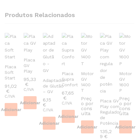
Produtos Relacionados
Placa
GV
Placa
Play
Soft
Placa
Motor
Motor
Start
95,33
Supra
GV
GV
Adaptador
€
Confort
1400
1600
91,02
de Glutão
C/IVA
T
P
€
– GV
67,65
C/IVA
€
Preç
Preç
6,15
Placa GV
Adicionar
o por
o por
C/IVA
€
Play com
cons
cons
Adicionar
C/IVA
Regulador
ulta
ulta
Adicionar
de
Adicionar
Potência
Adicionar
Adicionar
135,2
9
€