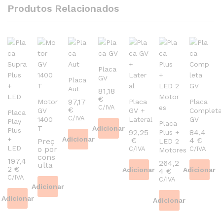
Produtos Relacionados
Placa
GV
Placa
Aut
81,18
€
97,17
Motor
Placa
Placa
C/IVA
€
GV
GV +
Complet
Placa
C/IVA
1400
Lateral
GV
Play
Placa
T
Adicionar
Plus
92,25
84,4
Plus +
+
Adicionar
€
4
€
Preç
LED 2
LED
o por
C/IVA
C/IVA
Motores
cons
197,4
264,2
ulta
2
€
Adicionar
Adicionar
4
€
C/IVA
C/IVA
Adicionar
Adicionar
Adicionar