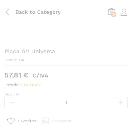
Back to
Category
0
Placa GV Universal
Brand:
GV
57,81
€
C/IVA
Estado:
Em stock
Quantity:
Placa
GV
Universal
quantity1
Comparar
Favoritos