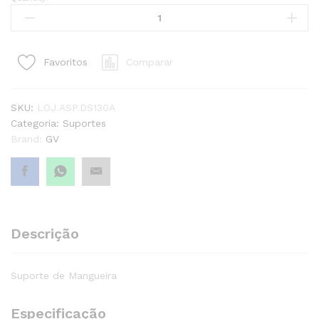
Suporte
de
Mangueira
quantity1
Comparar
Favoritos
SKU:
LOJ.ASP.DS130A
Categoria:
Suportes
Brand:
GV
Descrição
Suporte de Mangueira
Especificação