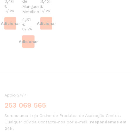
2,46
3,43
de
€
€
Mangueira
C/IVA
C/IVA
Metálico
4,31
Adicionar
Adicionar
€
C/IVA
Adicionar
Apoio 24/7
253 069 565
Somos uma Loja Online de Produtos de Aspiração Central.
Qualquer dúvida Contacte-nos por e-mail,
respondemos em
24h.