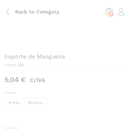
Back to
Category
0
Suporte de Mangueira
Brand:
GV
5,04
€
C/IVA
Cores:
Preto
Branco
Quantity: