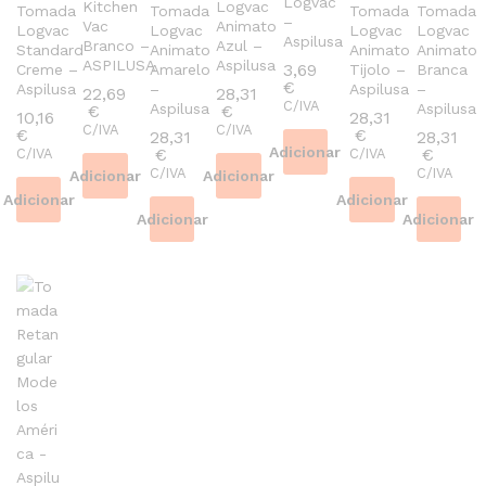
Logvac
Kitchen
Logvac
Tomada
Tomada
Tomada
Tomada
–
Vac
Animato
Logvac
Logvac
Logvac
Logvac
Aspilusa
Branco –
Azul –
Standard
Animato
Animato
Animato
ASPILUSA
Aspilusa
3,69
Creme –
Amarelo
Tijolo –
Branca
€
Aspilusa
–
Aspilusa
–
22,69
28,31
C/IVA
Aspilusa
Aspilusa
€
€
10,16
28,31
C/IVA
C/IVA
€
€
28,31
28,31
Adicionar
€
€
C/IVA
C/IVA
C/IVA
C/IVA
Adicionar
Adicionar
Adicionar
Adicionar
Adicionar
Adicionar