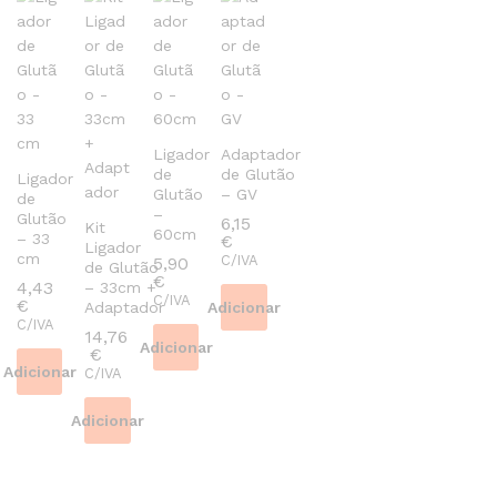
Ligador
Adaptador
de
de Glutão
Ligador
Glutão
– GV
de
–
Glutão
6,15
Kit
60cm
– 33
€
Ligador
cm
C/IVA
5,90
de Glutão
€
4,43
– 33cm +
C/IVA
€
Adaptador
Adicionar
C/IVA
14,76
Adicionar
€
Adicionar
C/IVA
Adicionar