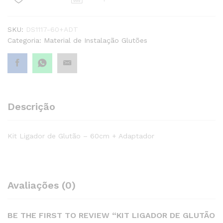
60cm
+
SKU:
DS1117-60+ADT
Adaptador
Categoria:
Material de Instalação Glutões
quantity1
Descrição
Kit Ligador de Glutão – 60cm + Adaptador
Avaliações (0)
BE THE FIRST TO REVIEW “KIT LIGADOR DE GLUTÃO