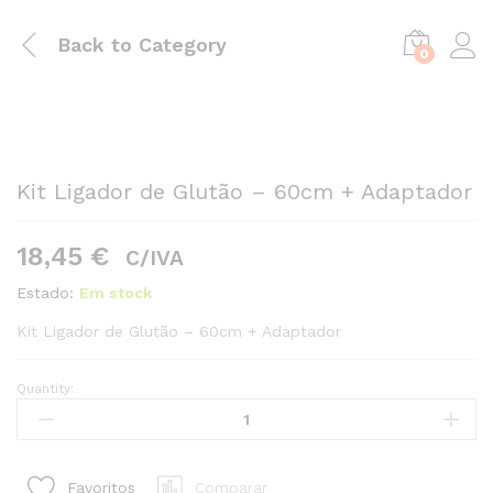
Back to
Category
0
Kit Ligador de Glutão – 60cm + Adaptador
18,45
€
C/IVA
Estado:
Em stock
Kit Ligador de Glutão – 60cm + Adaptador
Quantity:
Kit
Ligador
de
Glutão
Comparar
Favoritos
-