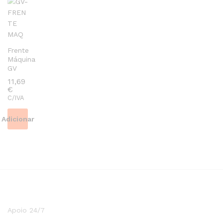
has
multiple
variants.
The
Frente
options
Máquina
may
GV
be
11,69
chosen
€
on
C/IVA
the
product
Adicionar
page
Apoio 24/7