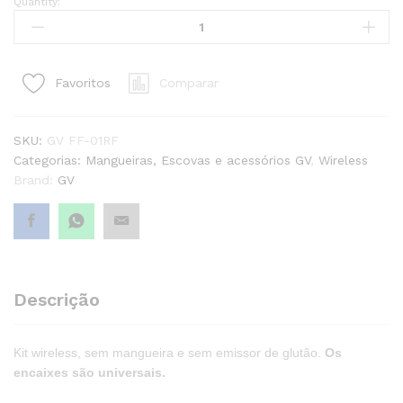
Quantity:
Kit
Wireless
Sem
Mangueira
Comparar
Favoritos
Sem
Emissor
De
SKU:
GV FF-01RF
Glutão
Categorias:
Mangueiras, Escovas e acessórios GV
,
Wireless
quantity1
Brand:
GV
Descrição
Kit wireless, sem mangueira e sem emissor de glutão.
Os
encaixes são universais.