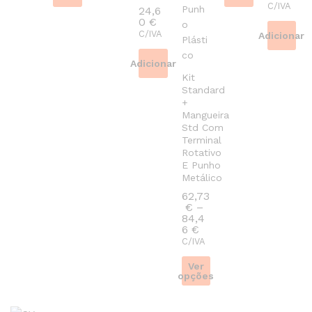
C/IVA
24,6
0
€
C/IVA
Adicionar
Adicionar
Kit
Standard
+
Mangueira
Std Com
Terminal
Rotativo
E Punho
Metálico
62,73
€
–
84,4
Preço
6
€
range:
C/IVA
62,73 €
through
Ver
84,46 €
opções
This
product