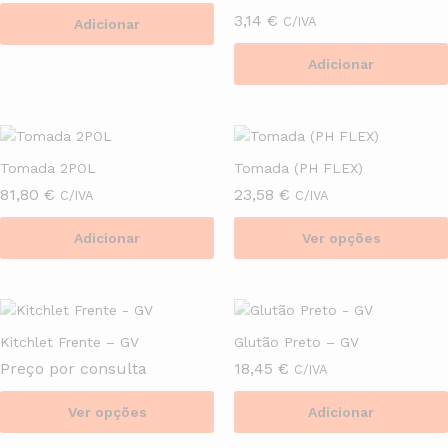
3,14
€
C/IVA
Adicionar
Adicionar
Tomada 2POL
Tomada (PH FLEX)
81,80
€
23,58
€
C/IVA
C/IVA
Adicionar
Ver opções
This
product
has
multiple
Kitchlet Frente – GV
Glutão Preto – GV
variants.
Preço por consulta
18,45
€
C/IVA
The
options
Ver opções
Adicionar
may
This
be