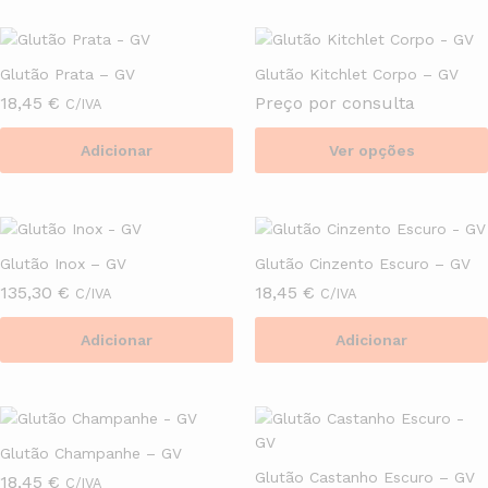
product
chosen
has
on
multiple
the
Glutão Prata – GV
Glutão Kitchlet Corpo – GV
variants.
product
18,45
€
Preço por consulta
C/IVA
The
page
options
Adicionar
Ver opções
may
This
be
product
chosen
has
on
multiple
the
Glutão Inox – GV
Glutão Cinzento Escuro – GV
variants.
product
135,30
€
18,45
€
C/IVA
C/IVA
The
page
options
Adicionar
Adicionar
may
be
chosen
on
the
Glutão Champanhe – GV
product
Glutão Castanho Escuro – GV
18,45
€
C/IVA