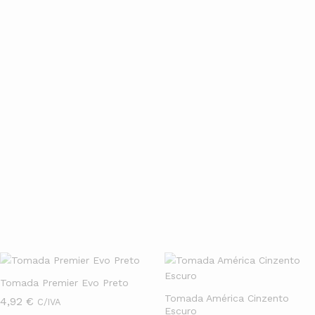
especializado
Seja para obra nova ou retrofit, temos kits completos,
acessórios, e
atendimento especializado
para te orientar na
escolha e na instalação do sistema ideal.
Entrega rápida
Compre online com segurança e receba no conforto da sua casa.
Trabalhamos com os melhores prazos e condições especiais de
pagamento.
Tomadas & Glutões
Ver Mais
Tomada Premier Evo Preto
Tomada América Cinzento
4,92
€
C/IVA
Escuro