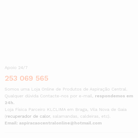
Aceda à nossa loja, escolha o seu kit e comece já hoje a viver
com mais conforto, saúde e comodidade.
Apoio 24/7
253 069 565
Somos uma Loja Online de Produtos de Aspiração Central.
Qualquer dúvida Contacte-nos por e-mail,
respondemos em
24h.
Loja Física Parceiro KLCLIMA em Braga, Vila Nova de Gaia
(
recuperador de calor
, salamandas, caldeiras, etc).
Email: aspiracaocentralonline@hotmail.com