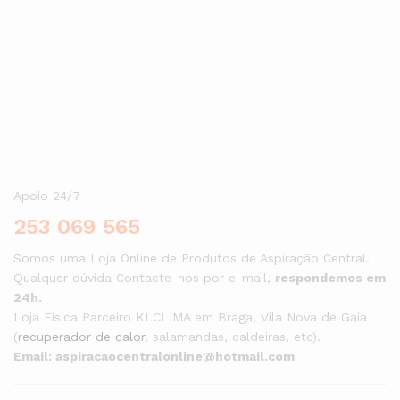
Aceda à nossa loja, escolha o seu kit e comece já hoje a viver
com mais conforto, saúde e comodidade.
Apoio 24/7
253 069 565
Somos uma Loja Online de Produtos de Aspiração Central.
Qualquer dúvida Contacte-nos por e-mail,
respondemos em
24h.
Loja Física Parceiro KLCLIMA em Braga, Vila Nova de Gaia
(
recuperador de calor
, salamandas, caldeiras, etc).
Email: aspiracaocentralonline@hotmail.com