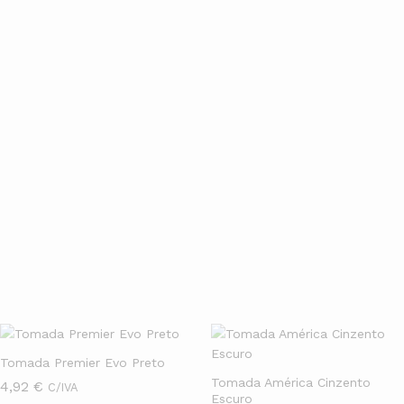
especializado
Seja para obra nova ou retrofit, temos kits completos,
acessórios, e
atendimento especializado
para te orientar na
escolha e na instalação do sistema ideal.
Entrega rápida
Compre online com segurança e receba no conforto da sua casa.
Trabalhamos com os melhores prazos e condições especiais de
pagamento.
Tomadas & Glutões
Ver Mais
Tomada Premier Evo Preto
Tomada América Cinzento
4,92
€
C/IVA
Escuro