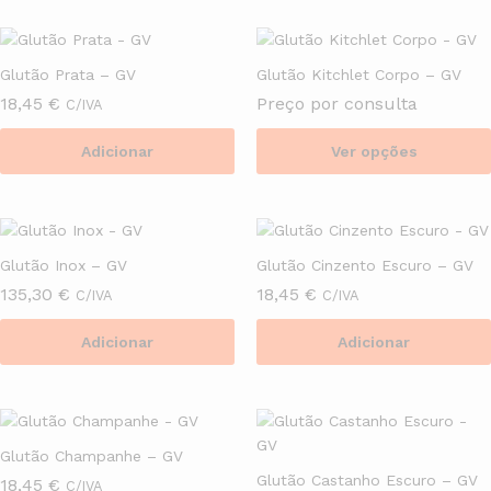
product
chosen
has
on
multiple
the
Glutão Prata – GV
Glutão Kitchlet Corpo – GV
variants.
product
18,45
€
Preço por consulta
C/IVA
The
page
options
Adicionar
Ver opções
may
This
be
product
chosen
has
on
multiple
the
Glutão Inox – GV
Glutão Cinzento Escuro – GV
variants.
product
135,30
€
18,45
€
C/IVA
C/IVA
The
page
options
Adicionar
Adicionar
may
be
chosen
on
the
Glutão Champanhe – GV
product
Glutão Castanho Escuro – GV
18,45
€
C/IVA