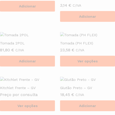
3,14
€
C/IVA
Adicionar
Adicionar
Tomada 2POL
Tomada (PH FLEX)
81,80
€
23,58
€
C/IVA
C/IVA
Adicionar
Ver opções
This
product
has
multiple
Kitchlet Frente – GV
Glutão Preto – GV
variants.
Preço por consulta
18,45
€
C/IVA
The
options
Ver opções
Adicionar
may
This
be