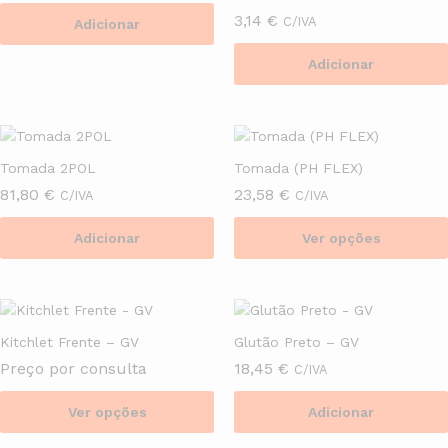
3,14
€
C/IVA
Adicionar
Adicionar
Tomada 2POL
Tomada (PH FLEX)
81,80
€
23,58
€
C/IVA
C/IVA
Adicionar
Ver opções
This
product
has
multiple
Kitchlet Frente – GV
Glutão Preto – GV
variants.
Preço por consulta
18,45
€
C/IVA
The
options
Ver opções
Adicionar
may
This
be