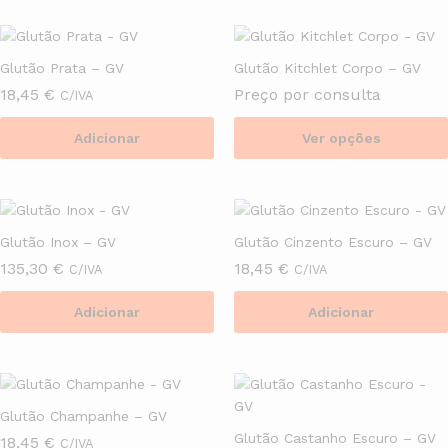
product
chosen
has
on
multiple
the
Glutão Prata – GV
Glutão Kitchlet Corpo – GV
variants.
product
18,45
€
Preço por consulta
C/IVA
The
page
options
Adicionar
Ver opções
may
This
be
product
chosen
has
on
multiple
the
Glutão Inox – GV
Glutão Cinzento Escuro – GV
variants.
product
135,30
€
18,45
€
C/IVA
C/IVA
The
page
options
Adicionar
Adicionar
may
be
chosen
on
the
Glutão Champanhe – GV
product
Glutão Castanho Escuro – GV
18,45
€
C/IVA