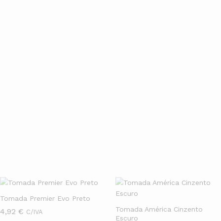
especializado
Seja para obra nova ou retrofit, temos kits completos,
acessórios, e
atendimento especializado
para te orientar na
escolha e na instalação do sistema ideal.
Entrega rápida
Compre online com segurança e receba no conforto da sua casa.
Trabalhamos com os melhores prazos e condições especiais de
pagamento.
Tomadas & Glutões
Ver Mais
Tomada Premier Evo Preto
Tomada América Cinzento
4,92
€
C/IVA
Escuro