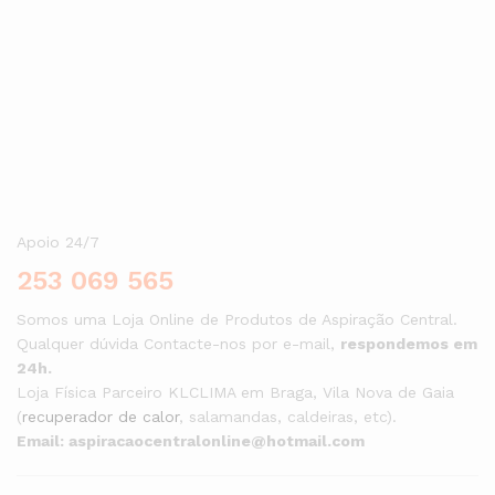
Aceda à nossa loja, escolha o seu kit e comece já hoje a viver
com mais conforto, saúde e comodidade.
Apoio 24/7
253 069 565
Somos uma Loja Online de Produtos de Aspiração Central.
Qualquer dúvida Contacte-nos por e-mail,
respondemos em
24h.
Loja Física Parceiro KLCLIMA em Braga, Vila Nova de Gaia
(
recuperador de calor
, salamandas, caldeiras, etc).
Email: aspiracaocentralonline@hotmail.com