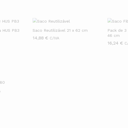
ra HUS PB3
Saco Reutilizável 21 x 62 cm
Pack de 3 
46 cm
14,88
14,88
€
€
C/IVA
16,24
16,24
€
€
C
0