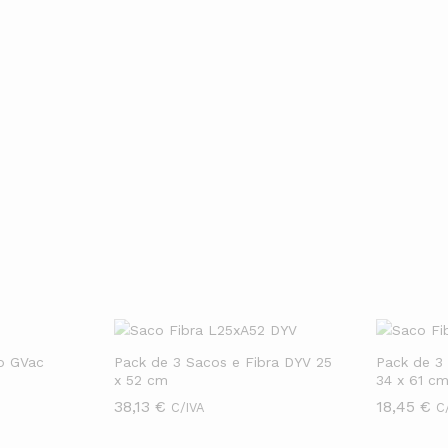
radores barulhentos e pesados. Basta conectar a mangueira em q
a fora da casa, melhorando a qualidade do ar e combatendo alerg
ro GVac
Pack de 3 Sacos e Fibra DYV 25
Pack de 3
x 52 cm
34 x 61 c
38,13
38,13
€
€
18,45
18,45
€
€
C/IVA
C