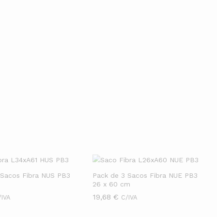
ualquer ponto da casa e pronto: potência e praticidade em
ias. Ideal para quem busca bem-estar e saúde para toda a
Ver Mais
 Sacos Fibra NUS PB3
Pack de 3 Sacos Fibra NUE PB3
m
26 x 60 cm
19,68
19,68
€
€
/IVA
C/IVA