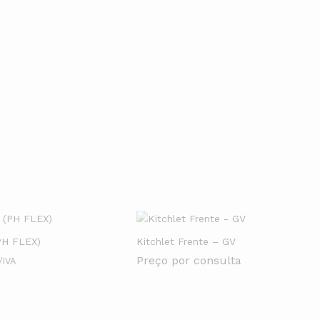
a instalação do sistema ideal.
de pagamento.
Ver Mais
PH FLEX)
Kitchlet Frente – GV
Preço por consulta
/IVA