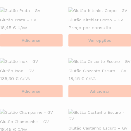
product
chosen
has
on
multiple
the
Glutão Prata – GV
Glutão Kitchlet Corpo – GV
variants.
product
18,45
€
Preço por consulta
C/IVA
The
page
options
Adicionar
Ver opções
may
This
be
product
chosen
has
on
multiple
the
Glutão Inox – GV
Glutão Cinzento Escuro – GV
variants.
product
135,30
€
18,45
€
C/IVA
C/IVA
The
page
options
Adicionar
Adicionar
may
be
chosen
on
the
Glutão Champanhe – GV
product
Glutão Castanho Escuro – GV
18,45
€
C/IVA