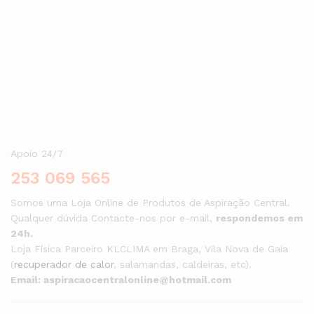
Aceda à nossa loja, escolha o seu kit e comece já hoje a viver
com mais conforto, saúde e comodidade.
Apoio 24/7
253 069 565
Somos uma Loja Online de Produtos de Aspiração Central.
Qualquer dúvida Contacte-nos por e-mail,
respondemos em
24h.
Loja Física Parceiro KLCLIMA em Braga, Vila Nova de Gaia
(
recuperador de calor
, salamandas, caldeiras, etc).
Email: aspiracaocentralonline@hotmail.com