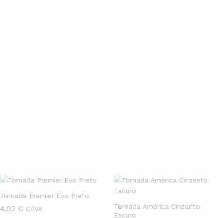
especializado
Seja para obra nova ou retrofit, temos kits completos,
acessórios, e
atendimento especializado
para te orientar na
escolha e na instalação do sistema ideal.
Entrega rápida
Compre online com segurança e receba no conforto da sua casa.
Trabalhamos com os melhores prazos e condições especiais de
pagamento.
Tomadas & Glutões
Ver Mais
Tomada Premier Evo Preto
Tomada América Cinzento
4,92
€
C/IVA
Escuro