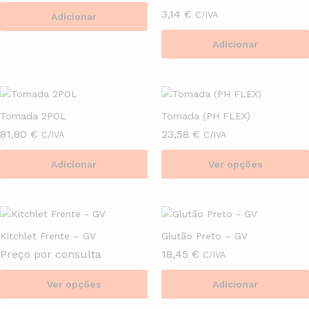
3,14
€
C/IVA
Adicionar
Adicionar
Tomada 2POL
Tomada (PH FLEX)
81,80
€
23,58
€
C/IVA
C/IVA
Adicionar
Ver opções
This
product
has
multiple
Kitchlet Frente – GV
Glutão Preto – GV
variants.
Preço por consulta
18,45
€
C/IVA
The
options
Ver opções
Adicionar
may
This
be