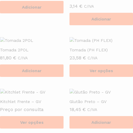
3,14
€
C/IVA
Adicionar
Adicionar
Tomada 2POL
Tomada (PH FLEX)
81,80
€
23,58
€
C/IVA
C/IVA
Adicionar
Ver opções
This
product
has
multiple
Kitchlet Frente – GV
Glutão Preto – GV
variants.
Preço por consulta
18,45
€
C/IVA
The
options
Ver opções
Adicionar
may
This
be