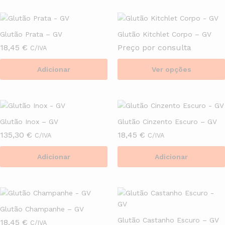
product
chosen
has
on
multiple
the
Glutão Prata – GV
Glutão Kitchlet Corpo – GV
variants.
product
18,45
€
Preço por consulta
C/IVA
The
page
options
Adicionar
Ver opções
may
This
be
product
chosen
has
on
multiple
the
Glutão Inox – GV
Glutão Cinzento Escuro – GV
variants.
product
135,30
€
18,45
€
C/IVA
C/IVA
The
page
options
Adicionar
Adicionar
may
be
chosen
on
the
Glutão Champanhe – GV
product
Glutão Castanho Escuro – GV
18,45
€
C/IVA