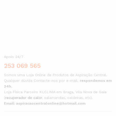
Aceda à nossa loja, escolha o seu kit e comece já hoje a viver
com mais conforto, saúde e comodidade.
Apoio 24/7
253 069 565
Somos uma Loja Online de Produtos de Aspiração Central.
Qualquer dúvida Contacte-nos por e-mail,
respondemos em
24h.
Loja Física Parceiro KLCLIMA em Braga, Vila Nova de Gaia
(
recuperador de calor
, salamandas, caldeiras, etc).
Email: aspiracaocentralonline@hotmail.com