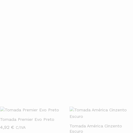
especializado
Seja para obra nova ou retrofit, temos kits completos,
acessórios, e
atendimento especializado
para te orientar na
escolha e na instalação do sistema ideal.
Entrega rápida
Compre online com segurança e receba no conforto da sua casa.
Trabalhamos com os melhores prazos e condições especiais de
pagamento.
Tomadas & Glutões
Ver Mais
Tomada Premier Evo Preto
Tomada América Cinzento
4,92
€
C/IVA
Escuro